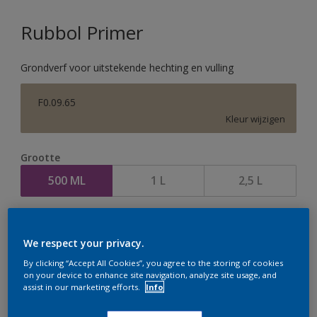
Rubbol Primer
Grondverf voor uitstekende hechting en vulling
F0.09.65
Kleur wijzigen
Grootte
500 ML
1 L
2,5 L
Aantal
We respect your privacy.
By clicking “Accept All Cookies”, you agree to the storing of cookies
on your device to enhance site navigation, analyze site usage, and
assist in our marketing efforts.
Info
Op dit moment is het niet mogelijk dit product online
te bestellen. Houd de website in de gaten, we werken