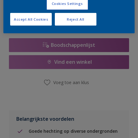
Cookies Settings
er hard aan om de voorraad aan te vullen.
Accept All Cookies
Reject All
Boodschappenlijst
Vind een winkel
Voeg toe aan klus
Belangrijkste voordelen
Goede hechting op diverse ondergronden