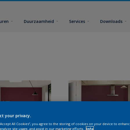
euren
Duurzaamheid
Services
Downloads
ct your privacy.
 “Accept All Cookies”, you agree to the storing of cookies on your device to enhanc
analyze site usage, and assist in our marketing efforts.
Info