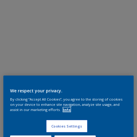
We respect your privacy.
By clicking “Accept All Cookies”, you agree to the storing of cookies
on your device to enhance site navigation, analyze site usage, and
assist in our marketing efforts.
Info
Cookies Settings