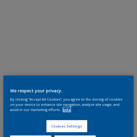
We respect your privacy.
By clicking “Accept All Cookies”, you agree to the storing of cookies
on your device to enhance site navigation, analyze site usage, and
assist in our marketing efforts.
Info
Cookies Settings