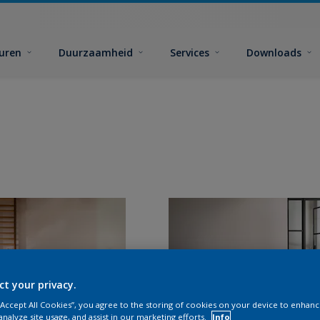
euren
Duurzaamheid
Services
Downloads
ct your privacy.
 “Accept All Cookies”, you agree to the storing of cookies on your device to enhanc
analyze site usage, and assist in our marketing efforts.
Info