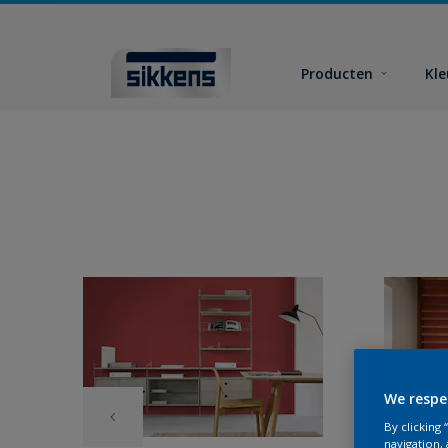
Producten
Kl
We respe
By clicking
navigation, 