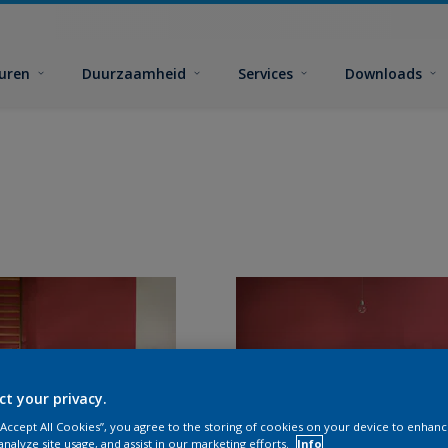
euren
Duurzaamheid
Services
Downloads
ct your privacy.
 “Accept All Cookies”, you agree to the storing of cookies on your device to enhanc
analyze site usage, and assist in our marketing efforts.
Info