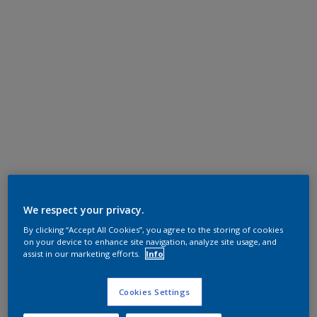
We respect your privacy.
By clicking “Accept All Cookies”, you agree to the storing of cookies
on your device to enhance site navigation, analyze site usage, and
assist in our marketing efforts.
Info
Cookies Settings