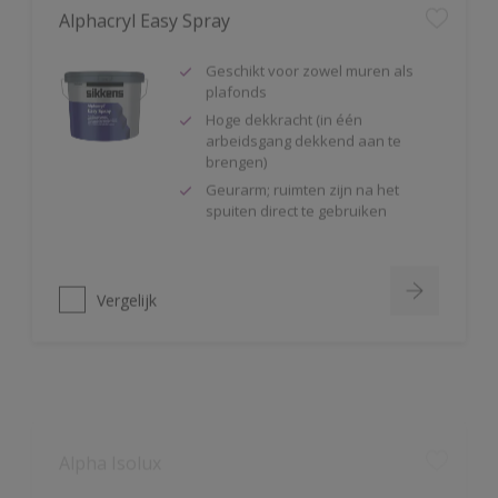
Geschikt voor zowel muren als
plafonds
Hoge dekkracht (in één
arbeidsgang dekkend aan te
brengen)
Geurarm; ruimten zijn na het
spuiten direct te gebruiken
Vergelijk
Alpha Isolux
Zeer goed isolerende matte
muurverf
Isoleert nicotine(vlekken),
waterkringen, koffievlekken,