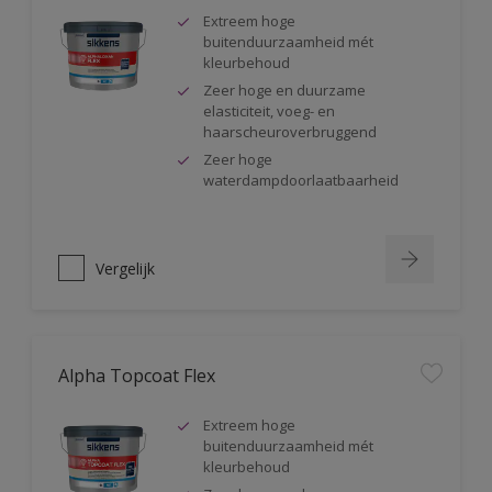
Extreem hoge
buitenduurzaamheid mét
kleurbehoud
Zeer hoge en duurzame
elasticiteit, voeg- en
haarscheuroverbruggend
Zeer hoge
waterdampdoorlaatbaarheid
Vergelijk
Alpha Topcoat Flex
Extreem hoge
buitenduurzaamheid mét
kleurbehoud