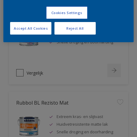
Rubbol BL Rezisto Satin
Cookies Settings
Extreem kras- en slijtvast
Accept All Cookies
Reject All
Huidvetresistente zijdeglanslak
Snelle droging en doorharding
Vergelijk
Rubbol BL Rezisto Mat
Extreem kras- en slijtvast
Huidvetresistente matte lak
Snelle droging en doorharding