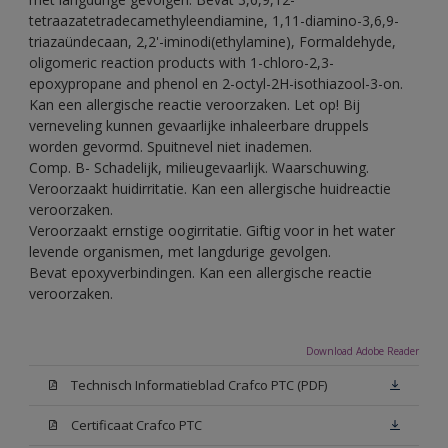
tetraazatetradecamethyleendiamine, 1,11-diamino-3,6,9-
triazaündecaan, 2,2'-iminodi(ethylamine), Formaldehyde,
oligomeric reaction products with 1-chloro-2,3-
epoxypropane and phenol en 2-octyl-2H-isothiazool-3-on.
Kan een allergische reactie veroorzaken. Let op! Bij
verneveling kunnen gevaarlijke inhaleerbare druppels
worden gevormd. Spuitnevel niet inademen.
Comp. B- Schadelijk, milieugevaarlijk. Waarschuwing.
Veroorzaakt huidirritatie. Kan een allergische huidreactie
veroorzaken.
Veroorzaakt ernstige oogirritatie. Giftig voor in het water
levende organismen, met langdurige gevolgen.
Bevat epoxyverbindingen. Kan een allergische reactie
veroorzaken.
Download Adobe Reader
Technisch Informatieblad Crafco PTC (PDF)
Certificaat Crafco PTC