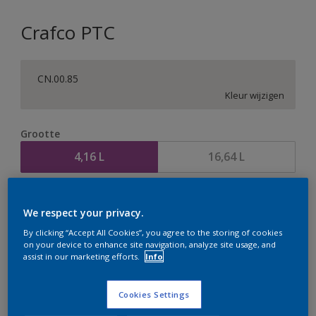
Crafco PTC
CN.00.85
Kleur wijzigen
Grootte
4,16 L
16,64 L
Aantal
Verfcalculator
We respect your privacy.
Bereken
By clicking “Accept All Cookies”, you agree to the storing of cookies
on your device to enhance site navigation, analyze site usage, and
assist in our marketing efforts.
Info
Op dit moment is het niet mogelijk dit product online
te bestellen. Houd de website in de gaten, we werken
Cookies Settings
er hard aan om de voorraad aan te vullen.