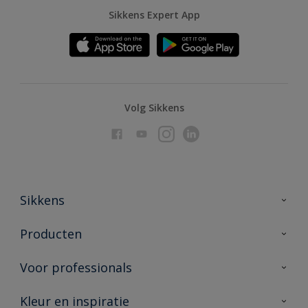
Sikkens Expert App
Volg Sikkens
Sikkens
Over Sikkens
Producten
AkzoNobel
Producten voor binnen
Voor professionals
Duurzaamheid
Producten voor buiten
Veelgestelde vragen
Advies & service
Kleur en inspiratie
Vind je verkooppunt