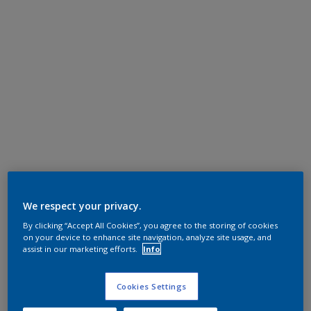
We respect your privacy.
By clicking “Accept All Cookies”, you agree to the storing of cookies
on your device to enhance site navigation, analyze site usage, and
assist in our marketing efforts.
Info
Cookies Settings