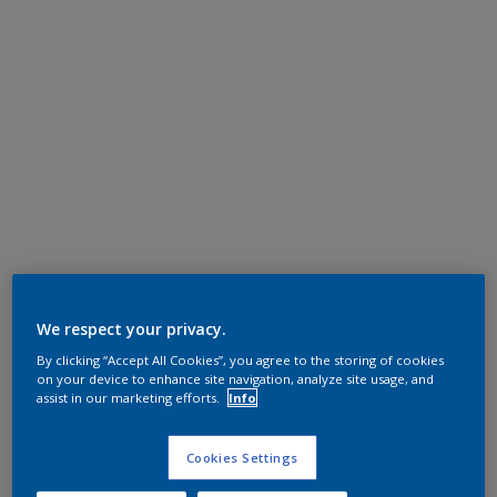
We respect your privacy.
By clicking “Accept All Cookies”, you agree to the storing of cookies
on your device to enhance site navigation, analyze site usage, and
assist in our marketing efforts.
Info
Cookies Settings