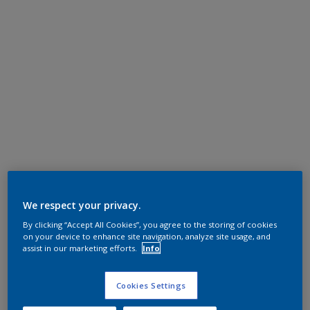
We respect your privacy.
By clicking “Accept All Cookies”, you agree to the storing of cookies
on your device to enhance site navigation, analyze site usage, and
assist in our marketing efforts.
Info
Cookies Settings