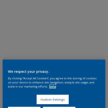
We respect your privacy.
By clicking “Accept All Cookies”, you agree to the storing of cookies
on your device to enhance site navigation, analyze site usage, and
assist in our marketing efforts.
Info
Cookies Settings