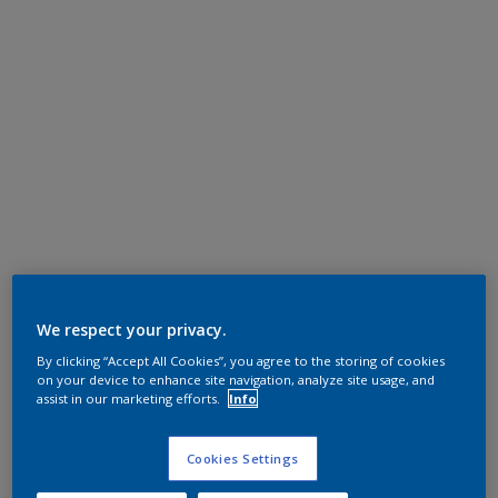
We respect your privacy.
By clicking “Accept All Cookies”, you agree to the storing of cookies
on your device to enhance site navigation, analyze site usage, and
assist in our marketing efforts.
Info
Cookies Settings