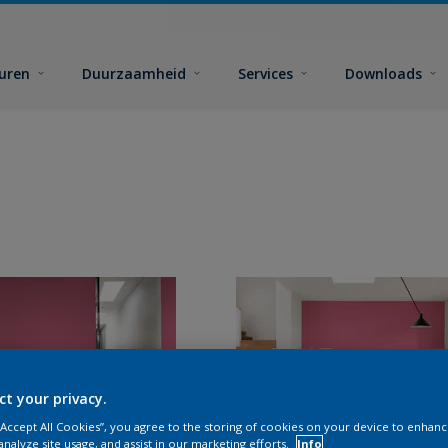
euren
Duurzaamheid
Services
Downloads
ct your privacy.
 “Accept All Cookies”, you agree to the storing of cookies on your device to enhanc
analyze site usage, and assist in our marketing efforts.
Info