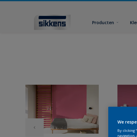
Producten
Kl
We respe
By clicking
navigation, 