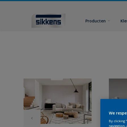
Producten
Kl
We respe
By clicking
navigation, 