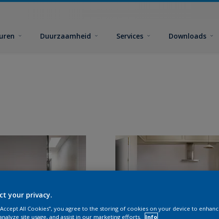
euren
Duurzaamheid
Services
Downloads
ct your privacy.
 “Accept All Cookies”, you agree to the storing of cookies on your device to enhanc
analyze site usage, and assist in our marketing efforts.
Info