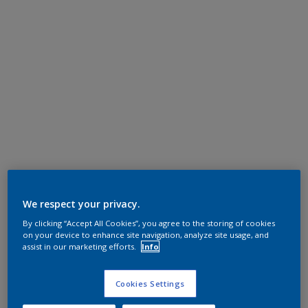
We respect your privacy.
By clicking “Accept All Cookies”, you agree to the storing of cookies
on your device to enhance site navigation, analyze site usage, and
assist in our marketing efforts.
Info
Cookies Settings