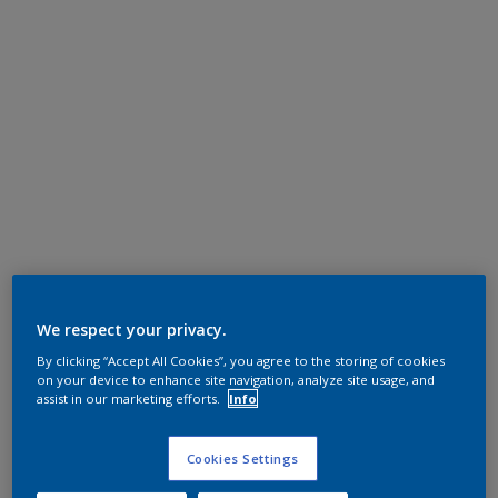
We respect your privacy.
By clicking “Accept All Cookies”, you agree to the storing of cookies
on your device to enhance site navigation, analyze site usage, and
assist in our marketing efforts.
Info
Cookies Settings