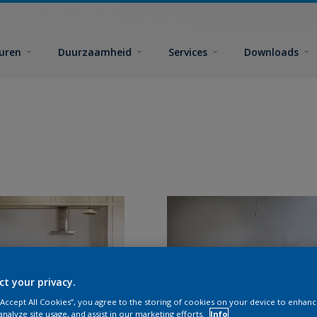
euren
Duurzaamheid
Services
Downloads
ct your privacy.
 “Accept All Cookies”, you agree to the storing of cookies on your device to enhanc
analyze site usage, and assist in our marketing efforts.
Info