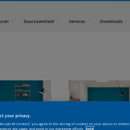
euren
Duurzaamheid
Services
Downloads
ct your privacy.
 “Accept All Cookies”, you agree to the storing of cookies on your device to enhanc
analyze site usage, and assist in our marketing efforts.
Info