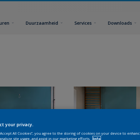
euren
Duurzaamheid
Services
Downloads
ct your privacy.
 “Accept All Cookies”, you agree to the storing of cookies on your device to enhanc
analyze site usage, and assist in our marketing efforts.
Info