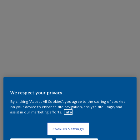
We respect your privacy.
By clicking “Accept All Cookies”, you agree to the storing of cookies
on your device to enhance site navigation, analyze site usage, and
assist in our marketing efforts.
Info
Cookies Settings