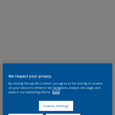
We respect your privacy.
By clicking “Accept All Cookies”, you agree to the storing of cookies
on your device to enhance site navigation, analyze site usage, and
assist in our marketing efforts.
Info
Cookies Settings