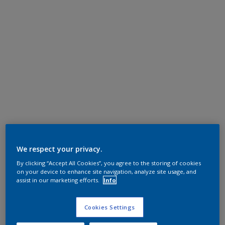
We respect your privacy.
By clicking “Accept All Cookies”, you agree to the storing of cookies
on your device to enhance site navigation, analyze site usage, and
assist in our marketing efforts.
Info
Cookies Settings