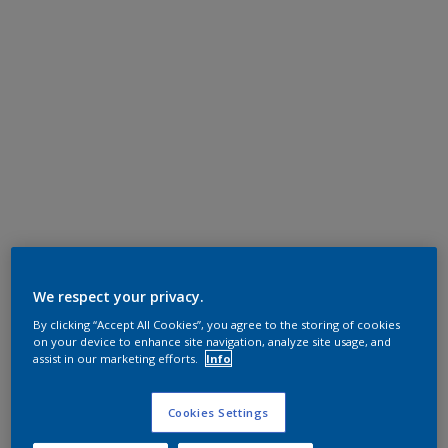
We respect your privacy.
By clicking “Accept All Cookies”, you agree to the storing of cookies
on your device to enhance site navigation, analyze site usage, and
assist in our marketing efforts.
Info
Cookies Settings