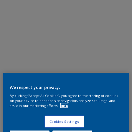
We respect your privacy.
By clicking “Accept All Cookies”, you agree to the storing of cookies
on your device to enhance site navigation, analyze site usage, and
assist in our marketing efforts.
Info
Cookies Settings