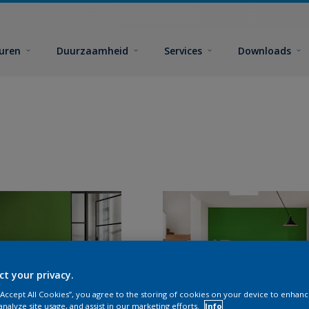
euren
Duurzaamheid
Services
Downloads
ct your privacy.
 “Accept All Cookies”, you agree to the storing of cookies on your device to enhanc
analyze site usage, and assist in our marketing efforts.
Info