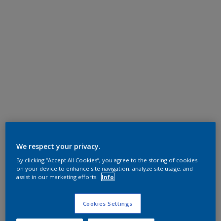
We respect your privacy.
By clicking “Accept All Cookies”, you agree to the storing of cookies
on your device to enhance site navigation, analyze site usage, and
assist in our marketing efforts.
Info
Cookies Settings