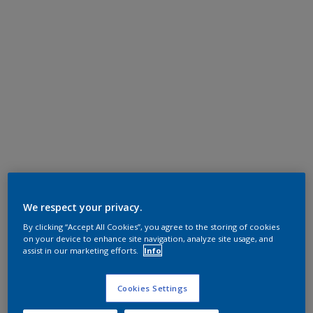
We respect your privacy.
By clicking “Accept All Cookies”, you agree to the storing of cookies
on your device to enhance site navigation, analyze site usage, and
assist in our marketing efforts.
Info
Cookies Settings