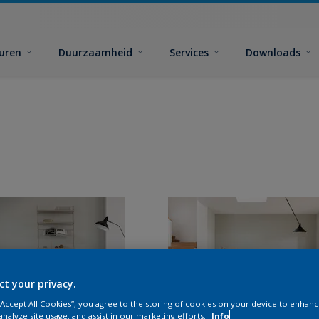
euren
Duurzaamheid
Services
Downloads
ct your privacy.
 “Accept All Cookies”, you agree to the storing of cookies on your device to enhanc
analyze site usage, and assist in our marketing efforts.
Info