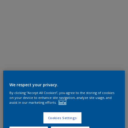
We respect your privacy.
By clicking “Accept All Cookies”, you agree to the storing of cookies
on your device to enhance site navigation, analyze site usage, and
assist in our marketing efforts.
Info
Cookies Settings