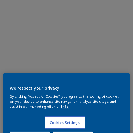
We respect your privacy.
By clicking “Accept All Cookies”, you agree to the storing of cookies
on your device to enhance site navigation, analyze site usage, and
assist in our marketing efforts.
Info
Cookies Settings