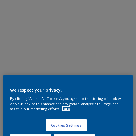
We respect your privacy.
By clicking “Accept All Cookies”, you agree to the storing of cookies
on your device to enhance site navigation, analyze site usage, and
assist in our marketing efforts.
Info
Cookies Settings