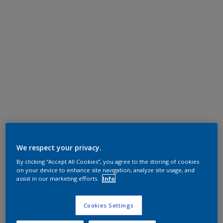
We respect your privacy.
By clicking “Accept All Cookies”, you agree to the storing of cookies
on your device to enhance site navigation, analyze site usage, and
assist in our marketing efforts.
Info
Cookies Settings