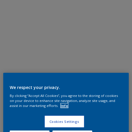
We respect your privacy.
By clicking “Accept All Cookies”, you agree to the storing of cookies
on your device to enhance site navigation, analyze site usage, and
assist in our marketing efforts.
Info
Cookies Settings