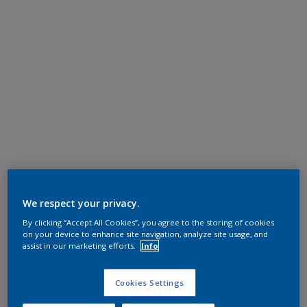
We respect your privacy.
By clicking “Accept All Cookies”, you agree to the storing of cookies
on your device to enhance site navigation, analyze site usage, and
assist in our marketing efforts.
Info
Cookies Settings