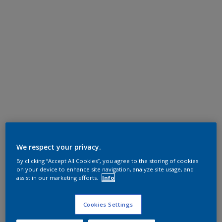
We respect your privacy.
By clicking “Accept All Cookies”, you agree to the storing of cookies
on your device to enhance site navigation, analyze site usage, and
assist in our marketing efforts.
Info
Cookies Settings