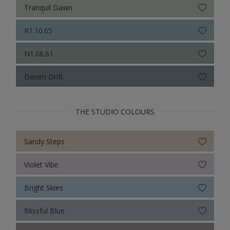
Tranquil Dawn
R1.10.65
N1.06.61
Denim Drift
THE STUDIO COLOURS
Sandy Steps
Violet Vibe
Bright Skies
Blissful Blue