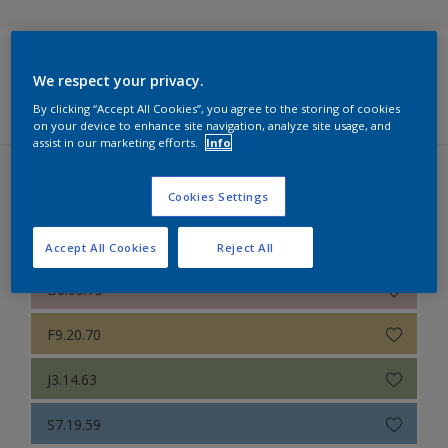
Sikkens Colour Futures 2025
We respect your privacy.
Sikkens RIJKS Kleuren
Filters
By clicking “Accept All Cookies”, you agree to the storing of cookies
Sikkens Modern Klassieke Kleuren
on your device to enhance site navigation, analyze site usage, and
assist in our marketing efforts.
Info
Sikkens 5051
Sikkens Colour Futures 2022 (34 kleuren)
Cookies Settings
Sikkens Alpha 501 Exterior
THE WORKSHOP COLOURS
Sikkens ACC naar RAL
Accept All Cookies
Reject All
Sikkens Kleurselectie Kleuren
B6.05.73
Sikkens Kleurselectie Grijzen
F9.20.70
Sikkens Kleurselectie Witten
J3.14.63
Sikkens Van Gogh Collectie kleuren
S7.19.59