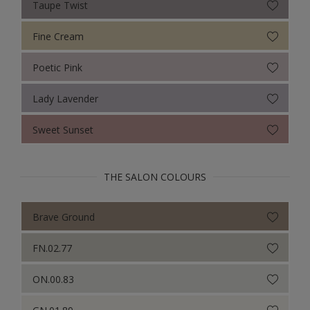
Taupe Twist
Fine Cream
Poetic Pink
Lady Lavender
Sweet Sunset
THE SALON COLOURS
Brave Ground
FN.02.77
ON.00.83
GN.01.89