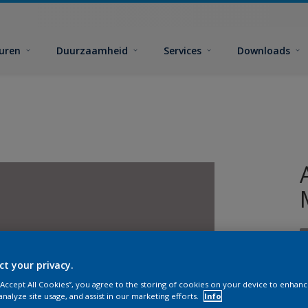
euren
Duurzaamheid
Services
Downloads
ct your privacy.
 “Accept All Cookies”, you agree to the storing of cookies on your device to enhanc
analyze site usage, and assist in our marketing efforts.
Info
G