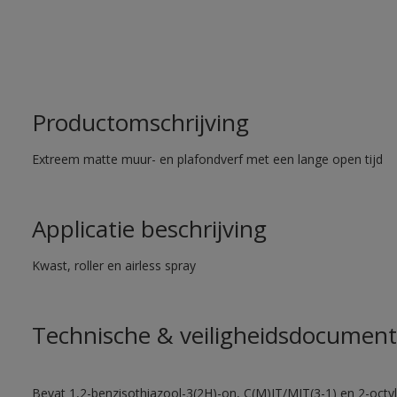
Productomschrijving
Extreem matte muur- en plafondverf met een lange open tijd
Applicatie beschrijving
Kwast, roller en airless spray
Technische & veiligheidsdocument
Bevat 1,2-benzisothiazool-3(2H)-on, C(M)IT/MIT(3-1) en 2-octyl-