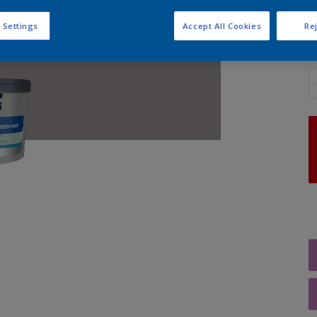
 Settings
Accept All Cookies
Rej
A