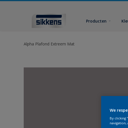
Producten
Kl
Alpha Plafond Extreem Mat
We respe
By clicking
navigation, 