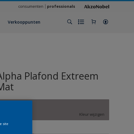
consumenten
professionals
Verkooppunten
Alpha Plafond Extreem
Mat
Taupe Twist
Kleur wijzigen
e site
rootte