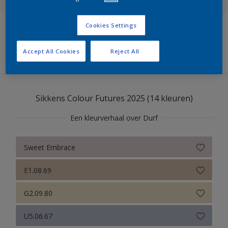
Sikkens Colour Futures 2025
Cookies Settings
Sikkens RIJKS Kleuren
Filters
Accept All Cookies
Reject All
Sikkens Modern Klassieke Kleuren
Sikkens 5051
Sikkens Colour Futures 2025 (14 kleuren)
Sikkens Alpha 501 Exterior
Een kleurverhaal over Durf
Sikkens ACC naar RAL
Sikkens Kleurselectie Kleuren
Sweet Embrace
Sikkens Kleurselectie Grijzen
E1.08.69
Sikkens Kleurselectie Witten
G2.09.80
Sikkens Van Gogh Collectie kleuren
U5.06.67