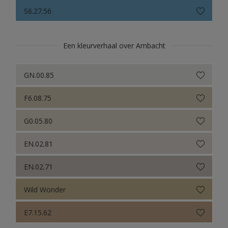
Sikkens Colour Futures 2024
S6.27.56
Sikkens Colour Futures 2023
Sikkens Colour Futures 2022
Een kleurverhaal over Ambacht
Sikkens Colour Futures 2021
GN.00.85
Colour Futures 2020
F6.08.75
Sikkens Colour Futures 2019
G0.05.80
Sikkens Colour Futures 2018
EN.02.81
EN.02.71
Wild Wonder
E7.15.62