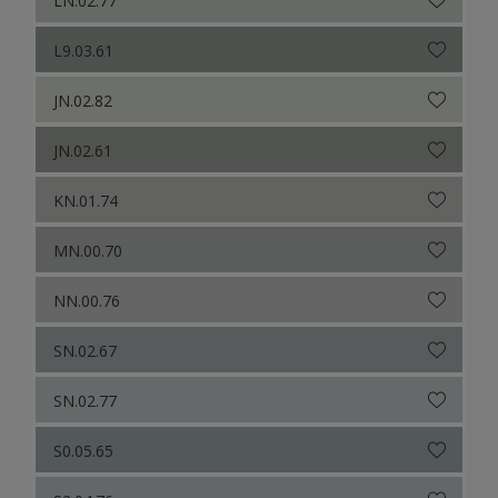
L9.03.61
JN.02.82
JN.02.61
KN.01.74
MN.00.70
NN.00.76
SN.02.67
SN.02.77
S0.05.65