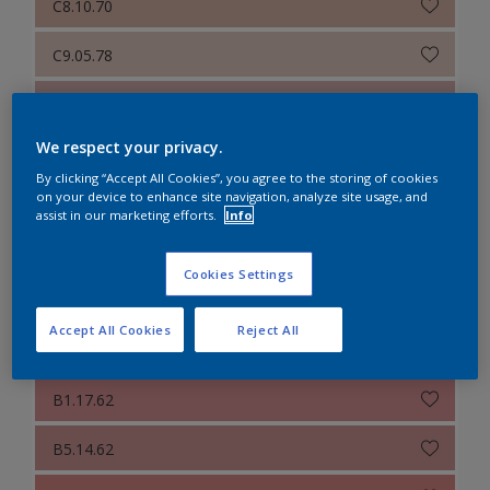
C8.10.70
C9.05.78
B1.08.72
We respect your privacy.
B7.04.83
By clicking “Accept All Cookies”, you agree to the storing of cookies
on your device to enhance site navigation, analyze site usage, and
Z8.15.49
assist in our marketing efforts.
Info
A0.05.75
Cookies Settings
A5.16.41
Accept All Cookies
Reject All
A6.07.70
B1.17.62
B5.14.62