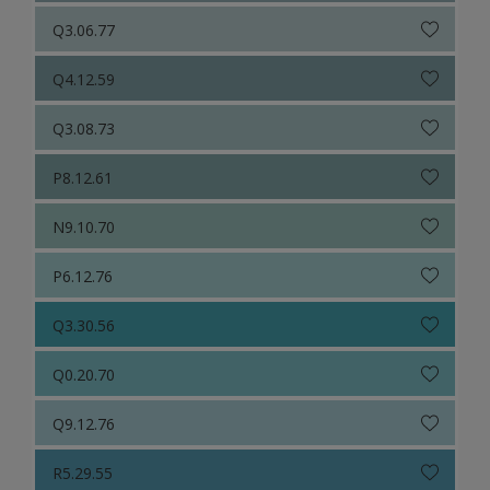
Q3.06.77
Q4.12.59
Q3.08.73
P8.12.61
N9.10.70
P6.12.76
Q3.30.56
Q0.20.70
Q9.12.76
R5.29.55