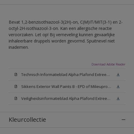
Bevat 1,2-benzisothiazool-3(2H)-on, C(M)IT/MIT(3-1) en 2-
octyl-2H-isothiazool-3-on. Kan een allergische reactie
veroorzaken. Let op! Bij verneveling kunnen gevaarlijke
inhaleerbare druppels worden gevormd. Spuitnevel niet
inademen.
Download Adobe Reader
Technisch Informatieblad Alpha Plafond Extreem Mat (PDF)
Sikkens Exterior Wall Paints B - EPD of Milieuproductverklaring
Veiligheidsinformatieblad Alpha Plafond Extreem Mat White W05 (MSDS)
Kleurcollectie