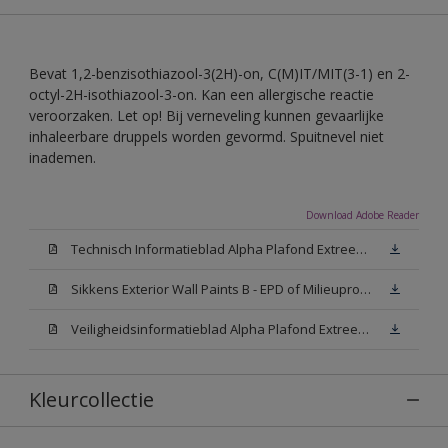
Bevat 1,2-benzisothiazool-3(2H)-on, C(M)IT/MIT(3-1) en 2-
octyl-2H-isothiazool-3-on. Kan een allergische reactie
veroorzaken. Let op! Bij verneveling kunnen gevaarlijke
inhaleerbare druppels worden gevormd. Spuitnevel niet
inademen.
Download Adobe Reader
Technisch Informatieblad Alpha Plafond Extreem Mat (PDF)
Sikkens Exterior Wall Paints B - EPD of Milieuproductverklaring
Veiligheidsinformatieblad Alpha Plafond Extreem Mat White W05 (MSDS)
Kleurcollectie