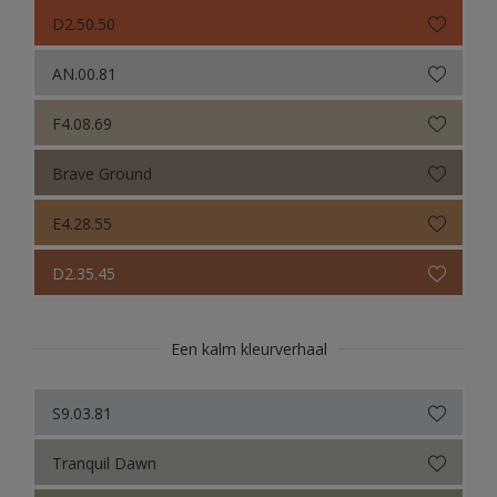
Sikkens Colour Futures 2022
D2.50.50
Sikkens Colour Futures 2021
AN.00.81
Colour Futures 2020
F4.08.69
Sikkens Colour Futures 2019
Brave Ground
Sikkens Colour Futures 2018
E4.28.55
D2.35.45
Een kalm kleurverhaal
S9.03.81
Tranquil Dawn