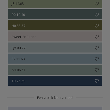
J3.14.63
P0.10.40
H0.38.37
Sweet Embrace
Q5.04.72
S2.11.63
N1.06.61
T9.26.21
Een vrolijk kleurverhaal