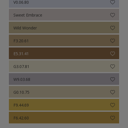
V0.06.80
Sweet Embrace
Wild Wonder
F3.20.61
E5.31.41
G3.07.81
W9.03.68
G0.10.75
F9.44.69
F6.42.60