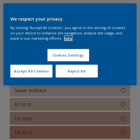
Sikkens Colour Futures 2025
We respect your privacy.
Sikkens Modern Klassieke Kleuren
Filters
By clicking “Accept All Cookies”, you agree to the storing of cookies
on your device to enhance site navigation, analyze site usage, and
Sikkens 5051
assist in our marketing efforts.
Info
Sikkens Alpha 501 Exterior
Cookies Settings
Sikkens Colour Futures 2024 (31 kleuren)
Sikkens ACC naar RAL
Accept All Cookies
Reject All
Een warm kleurverhaal
Sikkens Kleurselectie Kleuren
Sikkens Kleurselectie Grijzen
Sweet Embrace
Sikkens Kleurselectie Witten
E1.10.70
Sikkens Colour Futures 2024
C0.10.60
Sikkens Colour Futures 2023
D6.25.55