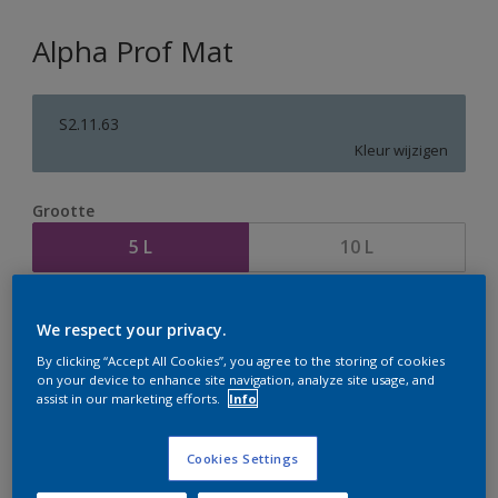
Alpha Prof Mat
S2.11.63
Kleur wijzigen
Grootte
5 L
10 L
Aantal
Verfcalculator
We respect your privacy.
Bereken
By clicking “Accept All Cookies”, you agree to the storing of cookies
on your device to enhance site navigation, analyze site usage, and
assist in our marketing efforts.
Info
Op dit moment is het niet mogelijk dit product online
te bestellen. Houd de website in de gaten, we werken
Cookies Settings
er hard aan om de voorraad aan te vullen.