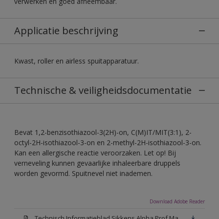
verwerken en goed afneembaar.
Applicatie beschrijving
Kwast, roller en airless spuitapparatuur.
Technische & veiligheidsdocumentatie
Bevat 1,2-benzisothiazool-3(2H)-on, C(M)IT/MIT(3:1), 2-
octyl-2H-isothiazool-3-on en 2-methyl-2H-isothiazool-3-on.
Kan een allergische reactie veroorzaken. Let op! Bij
verneveling kunnen gevaarlijke inhaleerbare druppels
worden gevormd. Spuitnevel niet inademen.
Download Adobe Reader
Technisch Informatieblad Sikkens Alpha Prof Mat(PDF)