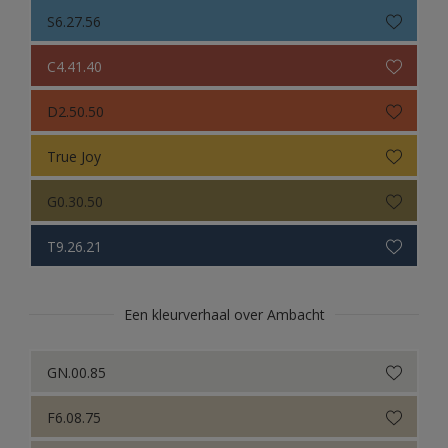
Sikkens Colour Futures 2022
S6.27.56
Sikkens Colour Futures 2021
C4.41.40
Colour Futures 2020
D2.50.50
Sikkens Colour Futures 2019
True Joy
Sikkens Colour Futures 2018
G0.30.50
T9.26.21
Een kleurverhaal over Ambacht
GN.00.85
F6.08.75