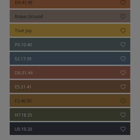
D9.41.49
Brave Ground
True Joy
P0.10.40
S2.17.39
D0.31.44
E5.31.41
F2.40.50
H7.18.35
U0.10.20