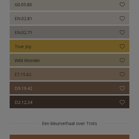
G0.05.80
EN.02.81
EN.02.71
True Joy
Wild Wonder
E7.15.62
D9.19.42
D2.12.24
Een kleurverhaal over Trots