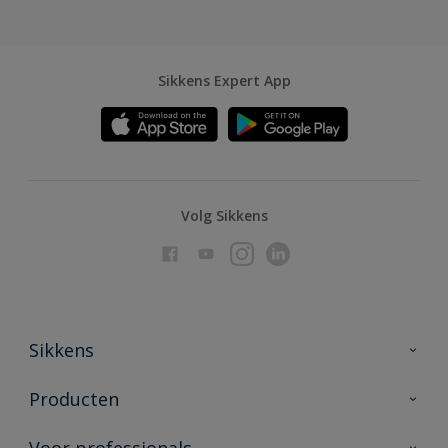
Sikkens Expert App
Volg Sikkens
Sikkens
Over Sikkens
Producten
AkzoNobel
Producten voor binnen