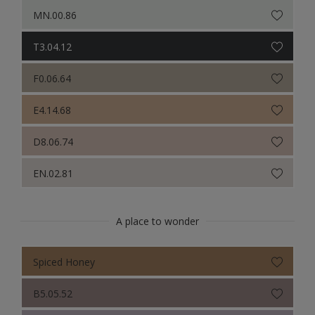
Sikkens Colour Futures 2022
MN.00.86
Sikkens Colour Futures 2021
T3.04.12
Colour Futures 2020
F0.06.64
Sikkens Colour Futures 2019
E4.14.68
Sikkens Colour Futures 2018
D8.06.74
EN.02.81
A place to wonder
Spiced Honey
B5.05.52