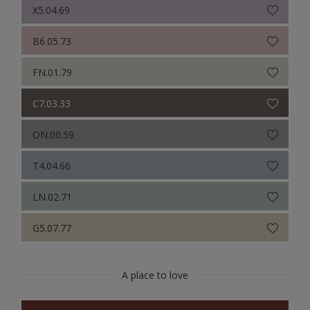
X5.04.69
B6.05.73
FN.01.79
C7.03.33
ON.00.59
T4.04.66
LN.02.71
G5.07.77
A place to love