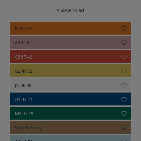
A place to act
E0.62.53
A5.11.61
C5.57.42
G2.41.72
JN.00.88
U1.43.21
M3.47.29
Spiced Honey