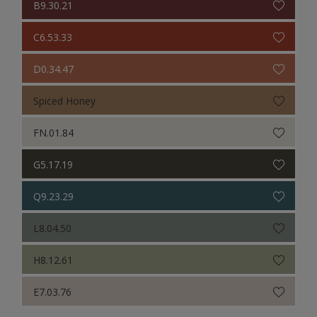
B9.30.21
C6.53.33
D0.34.47
Spiced Honey
FN.01.84
G5.17.19
Q9.23.29
L8.04.50
H8.12.61
E7.03.76