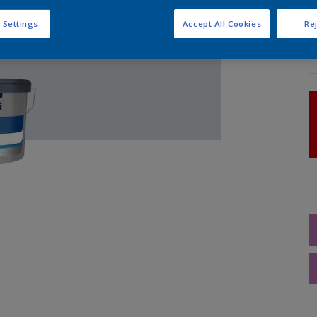
 Settings
Accept All Cookies
Rej
A