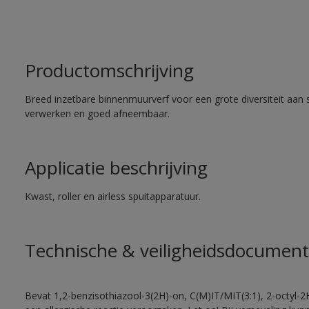
Productomschrijving
Breed inzetbare binnenmuurverf voor een grote diversiteit aan 
verwerken en goed afneembaar.
Applicatie beschrijving
Kwast, roller en airless spuitapparatuur.
Technische & veiligheidsdocument
Bevat 1,2-benzisothiazool-3(2H)-on, C(M)IT/MIT(3:1), 2-octyl-2