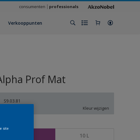
consumenten
professionals
Verkooppunten
Alpha Prof Mat
S9.03.81
Kleur wijzigen
rootte
e site
5 L
10 L