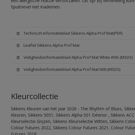
een allergische reactie veroorzaken. Let op! Bij verneveling ku
Spuitnevel niet inademen.
Technisch Informatieblad Sikkens Alpha Prof Mat(PDF)
Leaflet Sikkens Alpha Prof Mat
Veiligheidsinformatieblad Alpha Prof Mat White W05 (MSDS)
Veiligheidsinformatieblad Alpha Prof Mat N00 (MSDS)
Kleurcollectie
Sikkens Kleuren van het Jaar 2026 - The Rhythm of Blues, Sikk
Kleuren, Sikkens 5051, Sikkens Alpha 501 Exterior , Sikkens ACC
Kleurselectie Grijzen, Sikkens Kleurselectie Witten, Sikkens Col
Colour Futures 2022, Sikkens Colour Futures 2021, Colour Futu
Futures 2018