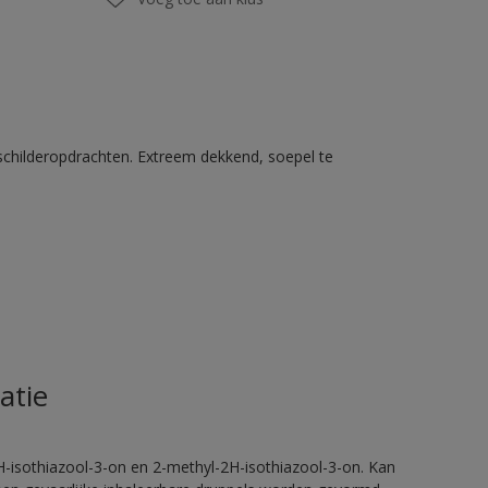
schilderopdrachten. Extreem dekkend, soepel te
atie
H-isothiazool-3-on en 2-methyl-2H-isothiazool-3-on. Kan