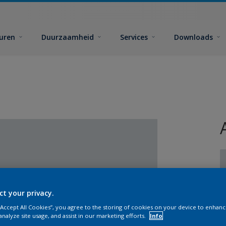
euren
Duurzaamheid
Services
Downloads
ct your privacy.
G
 “Accept All Cookies”, you agree to the storing of cookies on your device to enhanc
analyze site usage, and assist in our marketing efforts.
Info