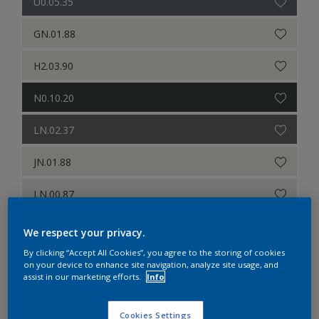
U0.05.35
GN.01.88
H2.03.90
N0.10.20
LN.02.37
JN.01.88
LN.00.87
We respect your privacy.
Koele neutralen
By clicking “Accept All Cookies”, you agree to the storing of cookies
on your device to enhance site navigation, analyze site usage, and
assist in our marketing efforts.
Info
G0.05.25
G0.05.45
Cookies Settings