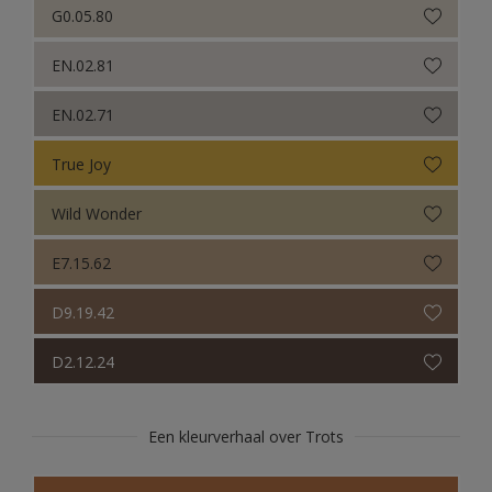
G0.05.80
EN.02.81
EN.02.71
True Joy
Wild Wonder
E7.15.62
D9.19.42
D2.12.24
Een kleurverhaal over Trots