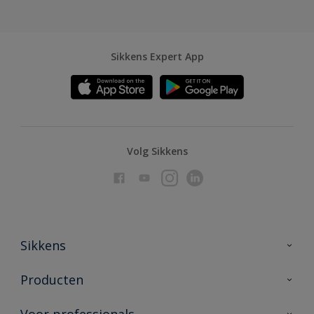
Sikkens Expert App
Volg Sikkens
Sikkens
Over Sikkens
Producten
AkzoNobel
Producten voor binnen